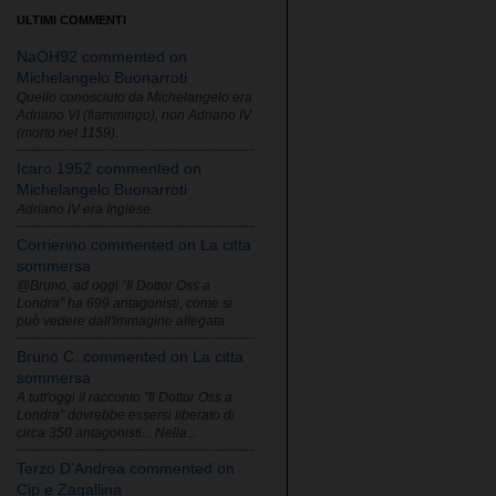
ULTIMI COMMENTI
NaOH92 commented on
Michelangelo Buonarroti
Quello conosciuto da Michelangelo era
Adriano VI (fiammingo), non Adriano IV
(morto nel 1159).
Icaro 1952 commented on
Michelangelo Buonarroti
Adriano IV era Inglese.
Corrierino commented on La citta
sommersa
@Bruno, ad oggi "Il Dottor Oss a
Londra" ha 699 antagonisti, come si
può vedere dall'immagine allegata.
Bruno C. commented on La citta
sommersa
A tutt'oggi il racconto "Il Dottor Oss a
Londra" dovrebbe essersi liberato di
circa 350 antagonisti... Nella...
Terzo D'Andrea commented on
Cip e Zagallina