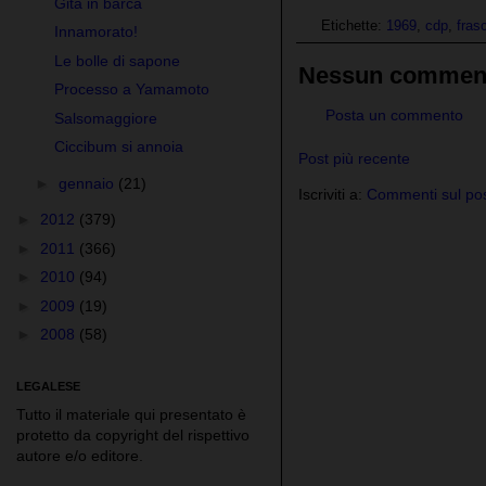
Gita in barca
Etichette:
1969
,
cdp
,
frasc
Innamorato!
Le bolle di sapone
Nessun commen
Processo a Yamamoto
Posta un commento
Salsomaggiore
Ciccibum si annoia
Post più recente
►
gennaio
(21)
Iscriviti a:
Commenti sul pos
►
2012
(379)
►
2011
(366)
►
2010
(94)
►
2009
(19)
►
2008
(58)
LEGALESE
Tutto il materiale qui presentato è
protetto da copyright del rispettivo
autore e/o editore.