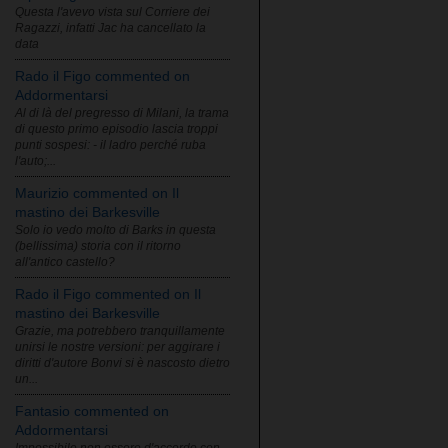
Questa l'avevo vista sul Corriere dei
Ragazzi, infatti Jac ha cancellato la
data
Rado il Figo commented on
Addormentarsi
Al di là del pregresso di Milani, la trama
di questo primo episodio lascia troppi
punti sospesi: - il ladro perché ruba
l'auto;...
Maurizio commented on Il
mastino dei Barkesville
Solo io vedo molto di Barks in questa
(bellissima) storia con il ritorno
all'antico castello?
Rado il Figo commented on Il
mastino dei Barkesville
Grazie, ma potrebbero tranquillamente
unirsi le nostre versioni: per aggirare i
diritti d'autore Bonvi si è nascosto dietro
un...
Fantasio commented on
Addormentarsi
Impossibile non essere d'accordo con