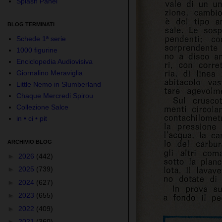
Splash Panel
BLOG TERMINATI
Schede 1ª serie
1000 figurine
Enciclopedia Audiovisiva
Giornalino Meraviglia
Little Nemo in Slumberland
Chaque Mercredi Spirou
Collezione Salce
in • ci • pit
ARCHIVIO BLOG
►
2026
(442)
►
2025
(739)
►
2024
(627)
►
2023
(655)
►
2022
(409)
►
2021
(360)