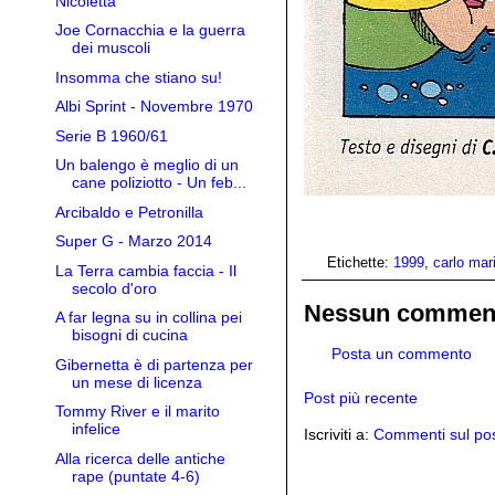
Nicoletta
Joe Cornacchia e la guerra
dei muscoli
Insomma che stiano su!
Albi Sprint - Novembre 1970
Serie B 1960/61
Un balengo è meglio di un
cane poliziotto - Un feb...
Arcibaldo e Petronilla
Super G - Marzo 2014
Etichette:
1999
,
carlo mar
La Terra cambia faccia - Il
secolo d'oro
Nessun commen
A far legna su in collina pei
bisogni di cucina
Posta un commento
Gibernetta è di partenza per
un mese di licenza
Post più recente
Tommy River e il marito
infelice
Iscriviti a:
Commenti sul pos
Alla ricerca delle antiche
rape (puntate 4-6)