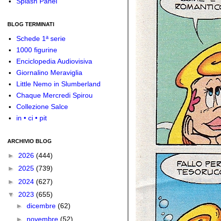
Splash Panel
BLOG TERMINATI
Schede 1ª serie
1000 figurine
Enciclopedia Audiovisiva
Giornalino Meraviglia
Little Nemo in Slumberland
Chaque Mercredi Spirou
Collezione Salce
in • ci • pit
ARCHIVIO BLOG
►
2026
(444)
►
2025
(739)
►
2024
(627)
▼
2023
(655)
►
dicembre
(62)
►
novembre
(52)