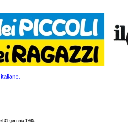
italiane.
del 31 gennaio 1999.