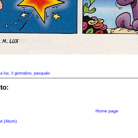
ia lux
,
il giornalino
,
pasqualo
to:
Home page
t (Atom)