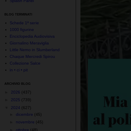
Splash Panel
BLOG TERMINATI
Schede 1ª serie
1000 figurine
Enciclopedia Audiovisiva
Giornalino Meraviglia
Little Nemo in Slumberland
Chaque Mercredi Spirou
Collezione Salce
in • ci • pit
ARCHIVIO BLOG
►
2026
(437)
►
2025
(739)
▼
2024
(627)
►
dicembre
(45)
►
novembre
(45)
►
ottobre
(48)