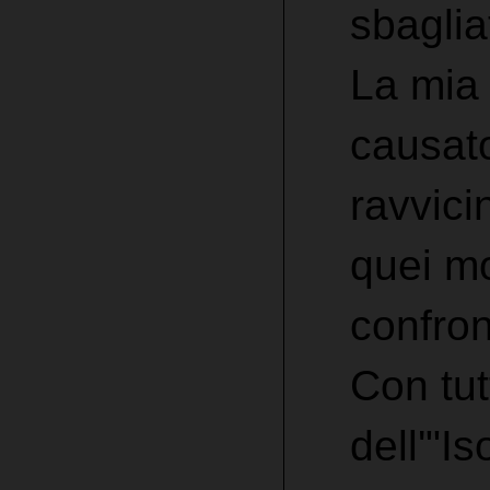
sbaglia
La mia 
causat
ravvici
quei mo
confron
Con tut
dell'"Is