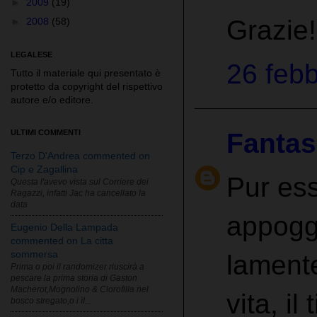
►
2009
(19)
Grazie!
►
2008
(58)
LEGALESE
26 febb
Tutto il materiale qui presentato è
protetto da copyright del rispettivo
autore e/o editore.
Fantas
ULTIMI COMMENTI
Terzo D'Andrea commented on
Cip e Zagallina
Pur ess
Questa l'avevo vista sul Corriere dei
Ragazzi, infatti Jac ha cancellato la
data
appoggi
Eugenio Della Lampada
commented on La citta
sommersa
lamente
Prima o poi il randomizer riuscirà a
pescare la prima storia di Gaston
Macherot,Mognolino & Clorofilla nel
vita, i
bosco stregato,o i ìI...