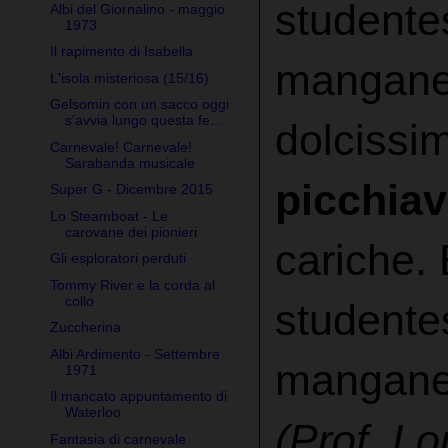
studente
Albi del Giornalino - maggio
1973
Il rapimento di Isabella
manganel
L'isola misteriosa (15/16)
Gelsomin con un sacco oggi
s'avvia lungo questa fe...
dolcissi
Carnevale! Carnevale!
Sarabanda musicale
picchia
Super G - Dicembre 2015
Lo Steamboat - Le
carovane dei pionieri
cariche.
Gli esploratori perduti
Tommy River e la corda al
collo
studentes
Zuccherina
Albi Ardimento - Settembre
manganel
1971
Il mancato appuntamento di
Waterloo
(Prof. Lo
Fantasia di carnevale