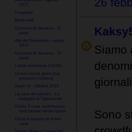
26 febb
1971
Il martello
Bimbi belli
Kaksy
Concerto di Varsavia - 2ª
parte
Albi del Giornalino - marzo
1973
Siamo a
Concerto di Varsavia - 1ª
parte
denomin
L'isola misteriosa (13/16)
Uomini senza gloria (sul
giornal
prossimo numero)
Super G - Ottobre 2015
La casa dei pionieri - La
battaglia di Tippecanoe
Ciccio, il cane avventuroso,
Sono st
suol pensar senza riposo
Ciccio è proprio un bravo
cane
crowdfu
Tommy River e l'uomo dal