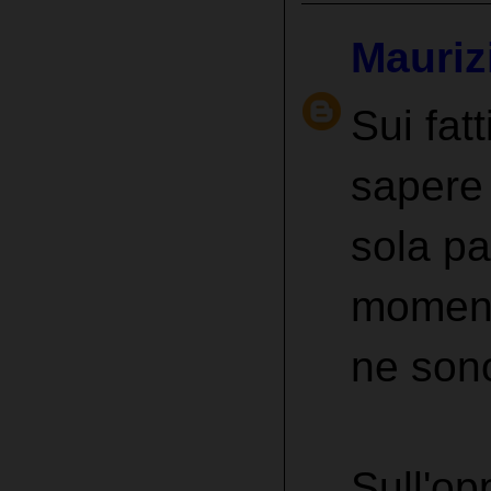
Mauriz
Sui fa
sapere 
sola pa
momento
ne sono
Sull'op