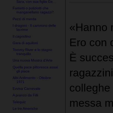
Sara, con sua figlia Ge...
Fumetti o poliziotti che
manganellano ragazzi?
Pezzi di merda
«Hanno m
I dragoni - Il cammino delle
lacrime
Il cagnolino
Ero con d
Gara di aquiloni
Tommy River e lo stagno
È succes
tranquillo
Una nuova Mostra d'Arte
Quella pace pittoresca assai
ragazzini
gli piace
Albi Ardimento - Ottobre
1971
colleghe 
Evviva Carnevale
A pranzo da Filli
messa mo
Telequiz
Le tre Americhe