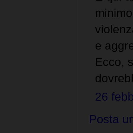
minimo 
violenz
e aggr
Ecco, s
dovrebb
26 febb
Posta u