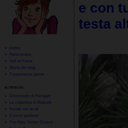
e con tu
testa al
Indice
Panoramica
Hall of Fame
Storia del blog
Trasparenza spese
ALTRI BLOG
Giromondo di Perogatt
Le copertine di Diabolik
Parole con le ali
Il corvo parlante
The New Yorker Covers