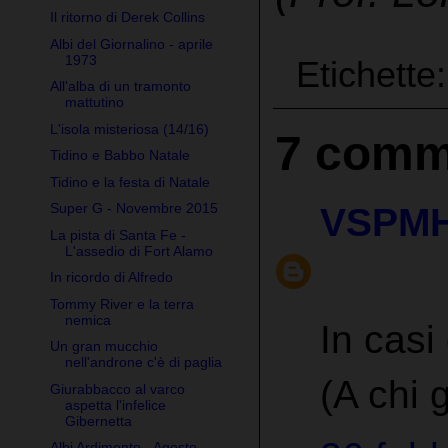
Il ritorno di Derek Collins
Albi del Giornalino - aprile
1973
Etichette
All'alba di un tramonto
mattutino
L'isola misteriosa (14/16)
7 comm
Tidino e Babbo Natale
Tidino e la festa di Natale
Super G - Novembre 2015
VSPM
La pista di Santa Fe -
L'assedio di Fort Alamo
In ricordo di Alfredo
Tommy River e la terra
nemica
In casi
Un gran mucchio
nell'androne c'è di paglia
(A chi 
Giurabbacco al varco
aspetta l'infelice
Gibernetta
Albi Ardimento - Agosto